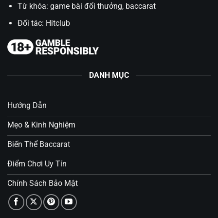
Từ khóa:
game bài đổi thưởng
, baccarat
Đối tác:
Hitclub
DANH MỤC
Hướng Dẫn
Mẹo & Kinh Nghiệm
Biến Thể Baccarat
Điểm Chơi Uy Tín
Chính Sách Bảo Mật