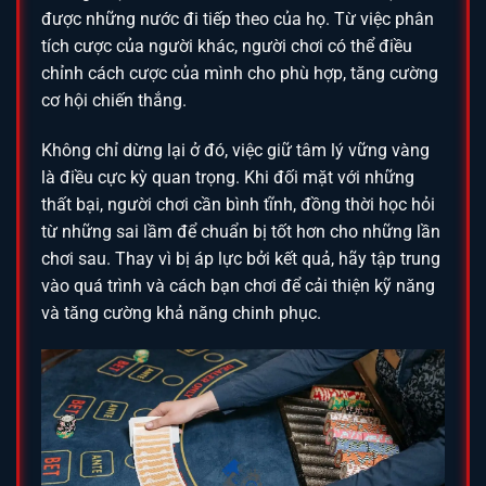
được những nước đi tiếp theo của họ. Từ việc phân
tích cược của người khác, người chơi có thể điều
chỉnh cách cược của mình cho phù hợp, tăng cường
cơ hội chiến thắng.
Không chỉ dừng lại ở đó, việc giữ tâm lý vững vàng
là điều cực kỳ quan trọng. Khi đối mặt với những
thất bại, người chơi cần bình tĩnh, đồng thời học hỏi
từ những sai lầm để chuẩn bị tốt hơn cho những lần
chơi sau. Thay vì bị áp lực bởi kết quả, hãy tập trung
vào quá trình và cách bạn chơi để cải thiện kỹ năng
và tăng cường khả năng chinh phục.