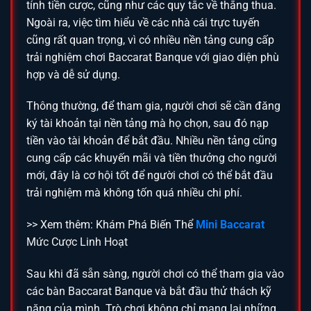
tính tiền cược, cũng như các quy tắc về thắng thua.
Ngoài ra, việc tìm hiểu về các nhà cái trực tuyến
cũng rất quan trọng, vì có nhiều nền tảng cung cấp
trải nghiệm chơi Baccarat Banque với giao diện phù
hợp và dễ sử dụng.
Thông thường, để tham gia, người chơi sẽ cần đăng
ký tài khoản tại nền tảng mà họ chọn, sau đó nạp
tiền vào tài khoản để bắt đầu. Nhiều nền tảng cũng
cung cấp các khuyến mãi và tiền thưởng cho người
mới, đây là cơ hội tốt để người chơi có thể bắt đầu
trải nghiệm mà không tốn quá nhiều chi phí.
>> Xem thêm: Khám Phá Biến Thể
Mini Baccarat
Mức Cược Linh Hoạt
Sau khi đã sẵn sàng, người chơi có thể tham gia vào
các bàn Baccarat Banque và bắt đầu thử thách kỹ
năng của mình. Trò chơi không chỉ mang lại những