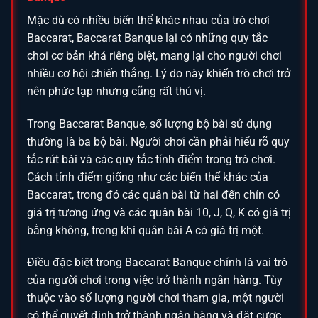
Mặc dù có nhiều biến thể khác nhau của trò chơi
Baccarat, Baccarat Banque lại có những quy tắc
chơi cơ bản khá riêng biệt, mang lại cho người chơi
nhiều cơ hội chiến thắng. Lý do này khiến trò chơi trở
nên phức tạp nhưng cũng rất thú vị.
Trong Baccarat Banque, số lượng bộ bài sử dụng
thường là ba bộ bài. Người chơi cần phải hiểu rõ quy
tắc rút bài và các quy tắc tính điểm trong trò chơi.
Cách tính điểm giống như các biến thể khác của
Baccarat, trong đó các quân bài từ hai đến chín có
giá trị tương ứng và các quân bài 10, J, Q, K có giá trị
bằng không, trong khi quân bài A có giá trị một.
Điều đặc biệt trong Baccarat Banque chính là vai trò
của người chơi trong việc trở thành ngân hàng. Tùy
thuộc vào số lượng người chơi tham gia, một người
có thể quyết định trở thành ngân hàng và đặt cược