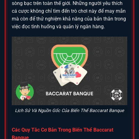
sòng bạc trên toàn thế giới. Những người yêu thích
cá cược không chỉ tìm đến trò chơi này để may mắn
mà còn để thử nghiệm khả năng của bản thân trong
việc đọc tình huống và quản lý ngân hàng.
Lịch Sử Và Nguồn Gốc Của Biến Thể Baccarat Banque
Các Quy Tắc Cơ Bản Trong Biến Thể Baccarat
Banque