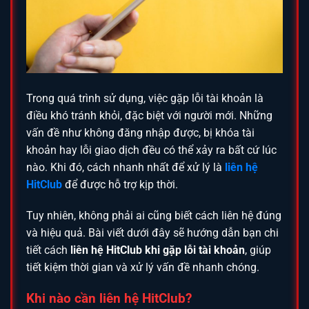
Trong quá trình sử dụng, việc gặp lỗi tài khoản là
điều khó tránh khỏi, đặc biệt với người mới. Những
vấn đề như không đăng nhập được, bị khóa tài
khoản hay lỗi giao dịch đều có thể xảy ra bất cứ lúc
nào. Khi đó, cách nhanh nhất để xử lý là
liên hệ
HitClub
để được hỗ trợ kịp thời.
Tuy nhiên, không phải ai cũng biết cách liên hệ đúng
và hiệu quả. Bài viết dưới đây sẽ hướng dẫn bạn chi
tiết cách
liên hệ HitClub khi gặp lỗi tài khoản
, giúp
tiết kiệm thời gian và xử lý vấn đề nhanh chóng.
Khi nào cần liên hệ HitClub?