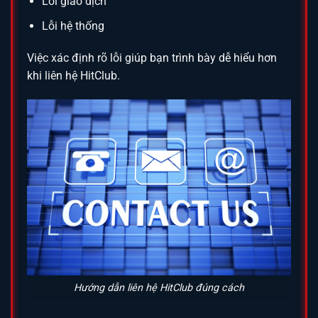
Lỗi giao dịch
Lỗi hệ thống
Việc xác định rõ lỗi giúp bạn trình bày dễ hiểu hơn
khi liên hệ HitClub.
Hướng dẫn liên hệ HitClub đúng cách