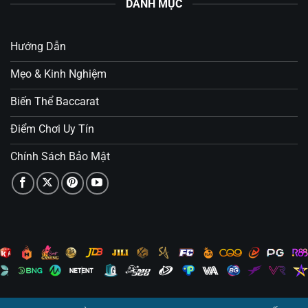
DANH MỤC
Hướng Dẫn
Mẹo & Kinh Nghiệm
Biến Thể Baccarat
Điểm Chơi Uy Tín
Chính Sách Bảo Mật