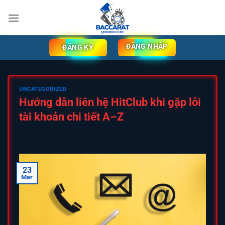
Skip
to
content
ĐĂNG NHẬP
ĐĂNG KÝ
UNCATEGORIZED
Hướng dẫn liên hệ HitClub khi gặp lỗi
tài khoản chi tiết A–Z
23
Mar