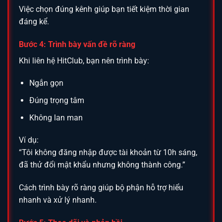
Việc chọn đúng kênh giúp bạn tiết kiệm thời gian
đáng kể.
Bước 4: Trình bày vấn đề rõ ràng
Khi liên hệ HitClub, bạn nên trình bày:
Ngắn gọn
Đúng trọng tâm
Không lan man
Ví dụ:
“Tôi không đăng nhập được tài khoản từ 10h sáng,
đã thử đổi mật khẩu nhưng không thành công.”
Cách trình bày rõ ràng giúp bộ phận hỗ trợ hiểu
nhanh và xử lý nhanh.