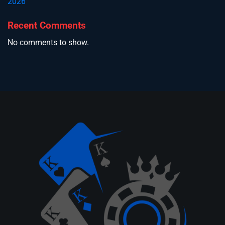
2026
Recent Comments
No comments to show.