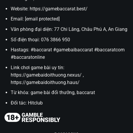
Website:
https://gamebaccarat.best/
Email:
[email protected]
Văn phòng đại diện: 77 Chi Lăng, Châu Phú A, An Giang
Số điện thoại: 076 3866 950
Hastags: #baccarat #gamebaibaccarat #baccaratcom
#baccaratonline
Link chơi game bài uy tín:
https://gamebaidoithuong.nexus/
,
https://gamebaidoithuong.haus/
Từ khóa:
game bài đổi thưởng
, baccarat
Đối tác:
Hitclub