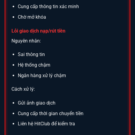
Cung cấp thông tin xác minh
Chờ mở khóa
Lỗi giao dịch nạp/rút tiền
Nguyên nhân:
Sai thông tin
Hệ thống chậm
Ngân hàng xử lý chậm
Cách xử lý:
Gửi ảnh giao dịch
Cung cấp thời gian chuyển tiền
Liên hệ HitClub để kiểm tra